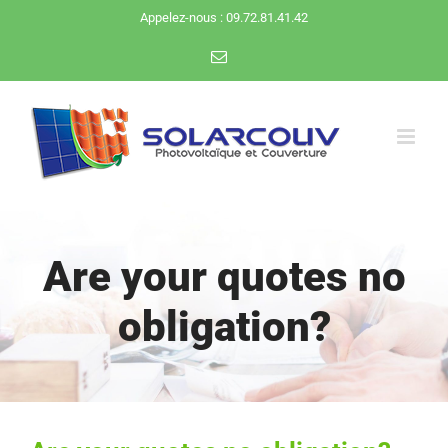
Passer
Appelez-nous : 09.72.81.41.42
au
Email
contenu
Are your quotes no
obligation?