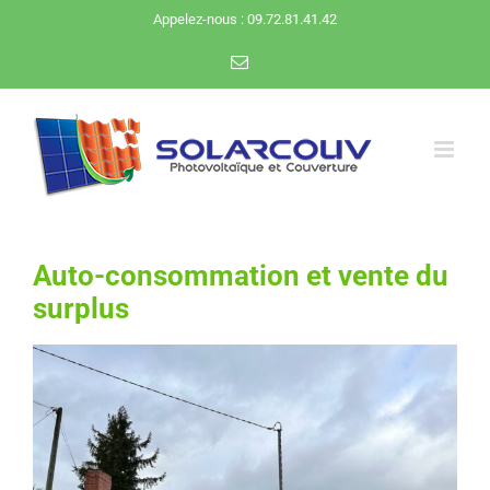
Passer
Appelez-nous : 09.72.81.41.42
au
Email
contenu
Auto-consommation et vente du
surplus
Voir
l'image
agrandie