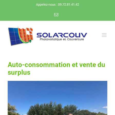
Passer
Appelez-nous : 09.72.81.41.42
au
Email
contenu
Auto-consommation et vente du
surplus
Voir
l'image
agrandie